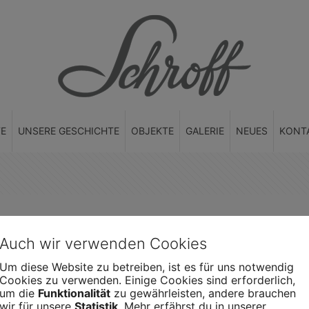
TE
UNSERE GESCHICHTE
OBJEKTE
GALERIE
NEUES
KONT
Auch wir verwenden Cookies
Um diese Website zu betreiben, ist es für uns notwendig
Cookies zu verwenden. Einige Cookies sind erforderlich,
um die
Funktionalität
zu gewährleisten, andere brauchen
wir für unsere
Statistik
. Mehr erfährst du in unserer